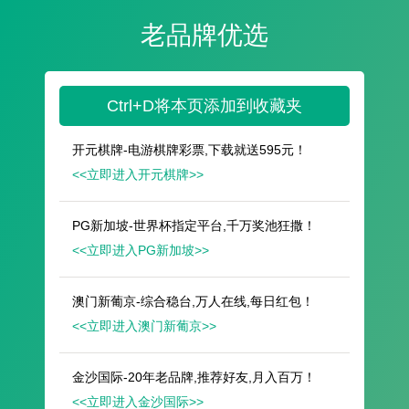
遥想公瑾当年，小乔初嫁了，雄姿英发。
羽扇纶巾，谈笑间，樯橹灰飞烟灭。
故国神游，多情应笑我，早生华发。
人生如梦，一尊还酹江月。